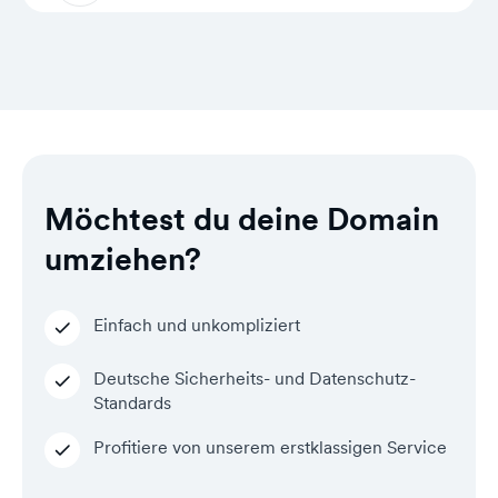
Wähle deine bevorzugte Domain aus und
schließ die Registrierung direkt ab.
Das Ganze dauert weniger als eine Minute.
Keine komplizierte Registrierung vorab,
keine versteckten Hürden.
Möchtest du deine Domain
umziehen?
Einfach und unkompliziert
Deutsche Sicherheits- und Datenschutz-
Standards
Profitiere von unserem erstklassigen Service