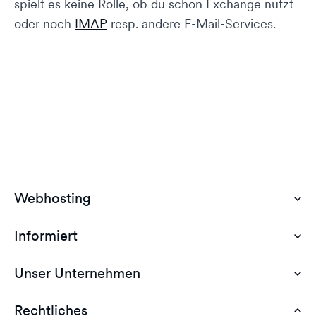
spielt es keine Rolle, ob du schon Exchange nutzt
oder noch
IMAP
resp. andere E-Mail-Services.
Webhosting
Informiert
Domain Hosting
Günstiges Webhosting
Unser Unternehmen
Dokumente
Webhosting Deutschland
WordPress Tutorial
Rechtliches
AGB