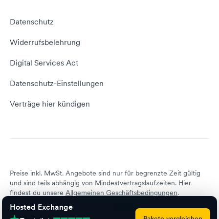
Webhosting Vergleich
vServer Tutorial
Impressum
Datenschutz
Domain umziehen
E-Mail-Tutorial
Kontakt aufnehmen
Widerrufsbelehrung
E-Mail-Domain
Website erstellen
Empfehlungsprogramm
Digital Services Act
Server Hosting
KI-Lexikon
Domain Reseller
Datenschutz-Einstellungen
Server mieten
Status dogado.de
Verträge hier kündigen
Preise inkl. MwSt. Angebote sind nur für begrenzte Zeit gültig
und sind teils abhängig von Mindestvertragslaufzeiten. Hier
findest du unsere
Allgemeinen Geschäftsbedingungen
.
Hosted Exchange
Pakete vergleichen