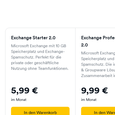
Exchange Starter 2.0
Exchange Profe
2.0
Microsoft Exchange mit 10 GB
Speicherplatz und Exchange-
Microsoft Exchan
Spamschutz. Perfekt für die
Speicherplatz und
private oder geschäftliche
Spamschutz. Die i
Nutzung ohne Teamfunktionen.
& Groupware Lösu
Zusammenarbeit 
5,99 €
9,99 €
im Monat
im Monat
In den Warenkorb
In den War