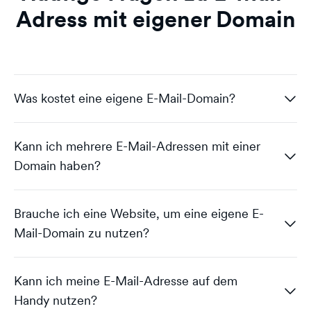
Adress mit eigener Domain
Was kostet eine eigene E-Mail-Domain?
Kann ich mehrere E-Mail-Adressen mit einer
Domain haben?
Andreas von dogado
Brauche ich eine Website, um eine eigene E-
Bei dogado beginnen die Tarife ab 1,99 € pro Monat
Mail-Domain zu nutzen?
(Stand Mai 2026). Eine Domain für 12 Monate ist im
Preis enthalten. Wähle aus Endungen wie
,
.de
Andreas von dogado
,
,
,
,
,
,
oder
.com
.net
.org
.at
.ch
.eu
.online
Kann ich meine E-Mail-Adresse auf dem
Ja. Mit
als Domain kannst du beliebig
firma.de
.
.store
Handy nutzen?
viele Adressen anlegen, etwa