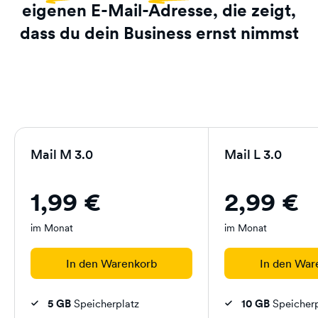
eigenen E-Mail-Adresse, die zeigt,
dass du dein Business ernst nimmst
Mail M 3.0
Mail L 3.0
1,99 €
2,99 €
im Monat
im Monat
In den Warenkorb
In den War
5 GB
Speicherplatz
10 GB
Speicherp