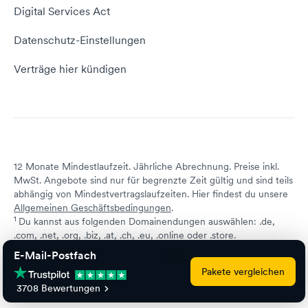
Schön, dass ich dir
Tut mir leid, du erreichst
Empfehlungsprogramm
Digital Services Act
helfen konnte.
uns unter:
Server Hosting
KI-Lexikon
+49 231 2866 200
oder
Domain Reseller
Datenschutz-Einstellungen
support@dogado.de
Server mieten
Status dogado.de
Schön, dass ich dir
Tut mir leid, du erreichst
Verträge hier kündigen
helfen konnte.
uns unter:
+49 231 2866 200
oder
support@dogado.de
Schön, dass ich dir
Tut mir leid, du erreichst
helfen konnte.
uns unter:
12 Monate Mindestlaufzeit. Jährliche Abrechnung. Preise inkl.
+49 231 2866 200
oder
MwSt. Angebote sind nur für begrenzte Zeit gültig und sind teils
Schön, dass ich dir
Tut mir leid, du erreichst
support@dogado.de
abhängig von Mindestvertragslaufzeiten. Hier findest du unsere
helfen konnte.
uns unter:
Allgemeinen Geschäftsbedingungen
.
+49 231 2866 200
oder
1
Du kannst aus folgenden Domainendungen auswählen: .de,
support@dogado.de
↩ 1
↩ 2
.com, .net, .org, .biz, .at, .ch, .eu, .online oder .store.
E-Mail-Postfach
Schön, dass ich dir
Tut mir leid, du erreichst
Pakete vergleichen
helfen konnte.
uns unter:
3708 Bewertungen
+49 231 2866 200
oder
support@dogado.de