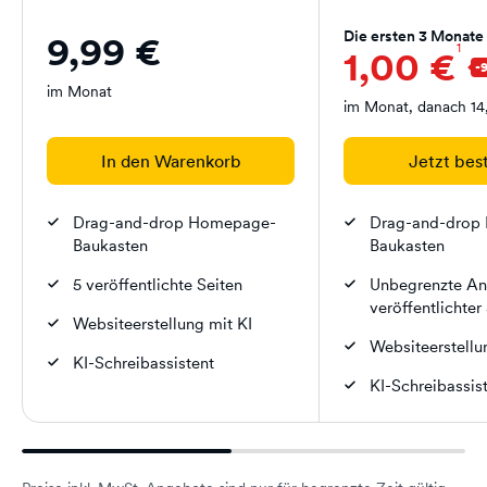
Die ersten 3 Monate
9,99 €
1
1,00 €
im Monat
im Monat, danach 14
In den Warenkorb
Jetzt bes
Drag-and-drop Homepage-
Drag-and-drop
Baukasten
Baukasten
5 veröffentlichte Seiten
Unbegrenzte An
veröffentlichter
Websiteerstellung mit KI
Websiteerstellu
KI-Schreibassistent
KI-Schreibassis