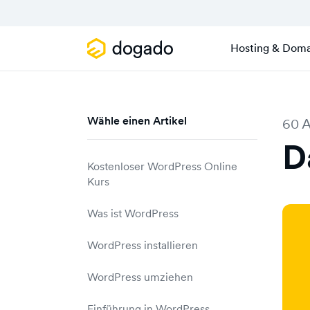
Hosting & Doma
Wähle einen Artikel
60 A
D
Kostenloser WordPress Online
Kurs
Was ist WordPress
WordPress installieren
Technische Anforderungen
WordPress umziehen
Manuelle WordPress
Von Blogger zu WordPress
Einführung in WordPress