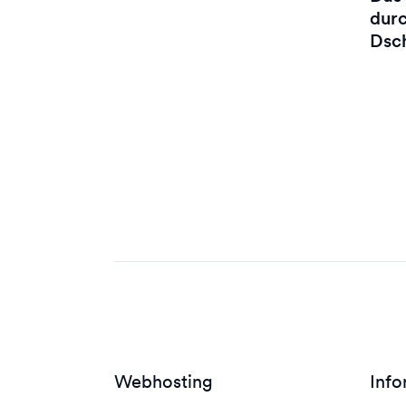
dur
Dsc
Webhosting
Info