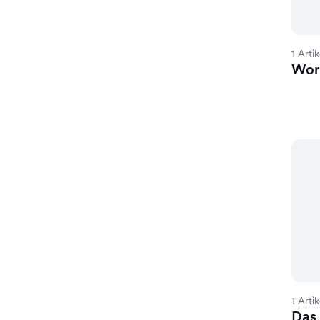
1 Artik
Word
1 Artik
Das 