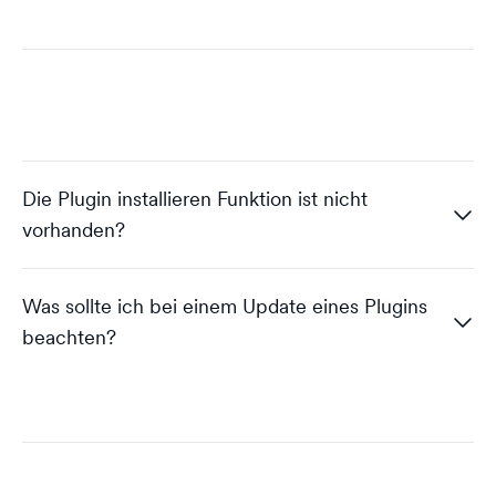
Die Plugin installieren Funktion ist nicht
vorhanden?
Was sollte ich bei einem Update eines Plugins
beachten?
Timo von dogado
Wenn deine Seite vielleicht auf wordpress.com
läuft und keine selbstgehostete Seite ist, kann man
keine Plugins selber installieren, sondern nur die
Renat von dogado