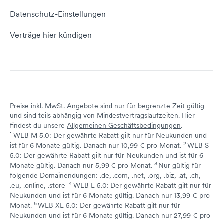
KI-Lexikon
Domain Reseller
gehören einfach dazu.
Datenschutz-Einstellungen
Alternativ kannst du natürlich unseren
Homepage
Server mieten
Konnte ich dir mit
Status dogado.de
Baukasten
verwenden.
👍🏻
👎🏻
Verträge hier kündigen
der Antwort helfen?
Konnte ich dir mit
👍🏻
👎🏻
der Antwort helfen?
Schön, dass ich dir
Tut mir leid, du erreichst
Konnte ich dir mit
👍🏻
👎🏻
helfen konnte.
uns unter:
der Antwort helfen?
Preise inkl. MwSt. Angebote sind nur für begrenzte Zeit gültig
+49 231 2866 200
oder
und sind teils abhängig von Mindestvertragslaufzeiten. Hier
support@dogado.de
Schön, dass ich dir
Tut mir leid, du erreichst
findest du unsere
Allgemeinen Geschäftsbedingungen
.
helfen konnte.
uns unter:
1
WEB M 5.0: Der gewährte Rabatt gilt nur für Neukunden und
+49 231 2866 200
oder
2
↩ 1
↩ 2
ist für 6 Monate gültig. Danach nur 10,99 € pro Monat.
WEB S
support@dogado.de
5.0: Der gewährte Rabatt gilt nur für Neukunden und ist für 6
Schön, dass ich dir
Tut mir leid, du erreichst
3
↩ 1
Monate gültig. Danach nur 5,99 € pro Monat.
Nur gültig für
Schön, dass ich dir
Tut mir leid, du erreichst
helfen konnte.
uns unter:
folgende Domainendungen: .de, .com, .net, .org, .biz, .at, .ch,
helfen konnte.
uns unter:
+49 231 2866 200
oder
4
↩ 1
↩ 2
↩ 3
↩ 4
.eu, .online, .store
WEB L 5.0: Der gewährte Rabatt gilt nur für
+49 231 2866 200
oder
support@dogado.de
Neukunden und ist für 6 Monate gültig. Danach nur 13,99 € pro
support@dogado.de
5
↩ 1
Monat.
WEB XL 5.0: Der gewährte Rabatt gilt nur für
Neukunden und ist für 6 Monate gültig. Danach nur 27,99 € pro