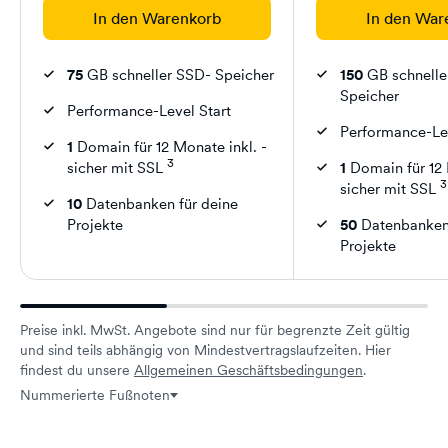
In den Warenkorb
In den War
75
GB schneller SSD- Speicher
150
GB schnelle
Speicher
Performance-Level Start
Performance-Le
1
Domain für 12 Monate inkl. -
3
sicher mit SSL
1
Domain für 12 
3
sicher mit SSL
10
Datenbanken für deine
Projekte
50
Datenbanken 
Projekte
Preise inkl. MwSt. Angebote sind nur für begrenzte Zeit gültig
und sind teils abhängig von Mindestvertragslaufzeiten. Hier
findest du unsere
Allgemeinen Geschäftsbedingungen
.
Nummerierte Fußnoten