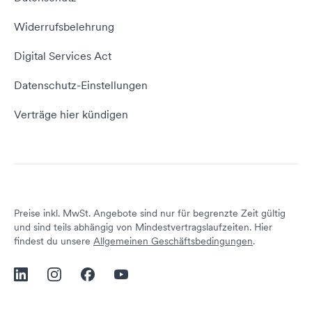
Domain umziehen
E-Mail-Tutorial
Kontakt aufnehmen
Widerrufsbelehrung
E-Mail-Domain
Website erstellen
Empfehlungsprogramm
Digital Services Act
Server Hosting
KI-Lexikon
Domain Reseller
Datenschutz-Einstellungen
Server mieten
Status dogado.de
Verträge hier kündigen
Preise inkl. MwSt. Angebote sind nur für begrenzte Zeit gültig
und sind teils abhängig von Mindestvertragslaufzeiten. Hier
findest du unsere
Allgemeinen Geschäftsbedingungen
.