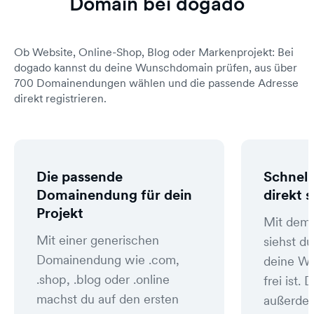
Domain bei dogado
Ob Website, Online-Shop, Blog oder Markenprojekt: Bei
dogado kannst du deine Wunschdomain prüfen, aus über
700 Domainendungen wählen und die passende Adresse
direkt registrieren.
Die passende
Schnell
Domainendung für dein
direkt 
Projekt
Mit dem
Mit einer generischen
siehst du
Domainendung wie .com,
deine W
.shop, .blog oder .online
frei ist
machst du auf den ersten
außerde