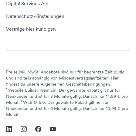
Empfehlungsprogramm
Digital Services Act
Server Hosting
KI-Lexikon
Domain Reseller
Datenschutz-Einstellungen
Server mieten
Status dogado.de
Verträge hier kündigen
Preise inkl. MwSt. Angebote sind nur für begrenzte Zeit gültig
und sind teils abhängig von Mindestvertragslaufzeiten. Hier
findest du unsere
Allgemeinen Geschäftsbedingungen
.
1
Website Builder Premium: Der gewährte Rabatt gilt nur für
Neukunden und ist für 3 Monate gültig. Danach nur 14,99 € pro
2
↩ 1
Monat.
WEB M 5.0: Der gewährte Rabatt gilt nur für
Neukunden und ist für 6 Monate gültig. Danach nur 10,99 € pro
↩ 1
Monat.