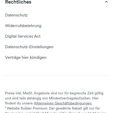
Rechtliches
AGB
Webhosting Vergleich
vServer Tutorial
Impressum
Datenschutz
Domain umziehen
E-Mail-Tutorial
Kontakt aufnehmen
Widerrufsbelehrung
E-Mail-Domain
Website erstellen
Empfehlungsprogramm
Digital Services Act
Server Hosting
KI-Lexikon
Domain Reseller
Datenschutz-Einstellungen
Server mieten
Status dogado.de
Verträge hier kündigen
Preise inkl. MwSt. Angebote sind nur für begrenzte Zeit gültig
und sind teils abhängig von Mindestvertragslaufzeiten. Hier
findest du unsere
Allgemeinen Geschäftsbedingungen
.
1
Website Builder Premium: Der gewährte Rabatt gilt nur für