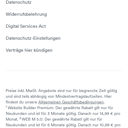
Datenschutz
Domain umziehen
E-Mail-Tutorial
Kontakt aufnehmen
Widerrufsbelehrung
E-Mail-Domain
Website erstellen
Empfehlungsprogramm
Digital Services Act
Server Hosting
KI-Lexikon
Domain Reseller
Datenschutz-Einstellungen
Server mieten
Status dogado.de
Verträge hier kündigen
Preise inkl. MwSt. Angebote sind nur für begrenzte Zeit gültig
und sind teils abhängig von Mindestvertragslaufzeiten. Hier
findest du unsere
Allgemeinen Geschäftsbedingungen
.
1
Website Builder Premium: Der gewährte Rabatt gilt nur für
Neukunden und ist für 3 Monate gültig. Danach nur 14,99 € pro
2
↩ 1
Monat.
WEB M 5.0: Der gewährte Rabatt gilt nur für
Neukunden und ist für 6 Monate gültig. Danach nur 10,99 € pro