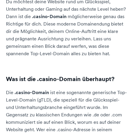
Du möchtest deine Website rund um Glücksspiel,
Unterhaltung oder Gaming auf das nächste Level heben?
Dann ist die
.casino-Domain
möglicherweise genau das
Richtige für dich. Diese moderne Domainendung bietet
dir die Möglichkeit, deinem Online-Auftritt eine klare
und prägnante Ausrichtung zu verleihen. Lass uns
gemeinsam einen Blick darauf werfen, was diese
spannende Top-Level-Domain alles zu bieten hat.
Was ist die .casino-Domain überhaupt?
Die
.casino-Domain
ist eine sogenannte generische Top-
Level-Domain (gTLD), die speziell für die Glücksspiel-
und Unterhaltungsbranche eingeführt wurde. Im
Gegensatz zu klassischen Endungen wie .de oder .com
kommuniziert sie auf einen Blick, worum es auf deiner
Website geht. Wer eine .casino-Adresse in seinem