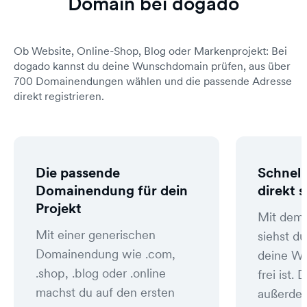
Domain bei dogado
Ob Website, Online-Shop, Blog oder Markenprojekt: Bei
dogado kannst du deine Wunschdomain prüfen, aus über
700 Domainendungen wählen und die passende Adresse
direkt registrieren.
Die passende
Schnell
Domainendung für dein
direkt 
Projekt
Mit dem
Mit einer generischen
siehst du
Domainendung wie .com,
deine W
.shop, .blog oder .online
frei ist
machst du auf den ersten
außerde