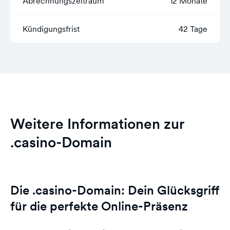
Abrechnungszeitraum
12 Monate
Kündigungsfrist
42 Tage
Weitere Informationen zur
.casino-Domain
Die .casino-Domain: Dein Glücksgriff
für die perfekte Online-Präsenz