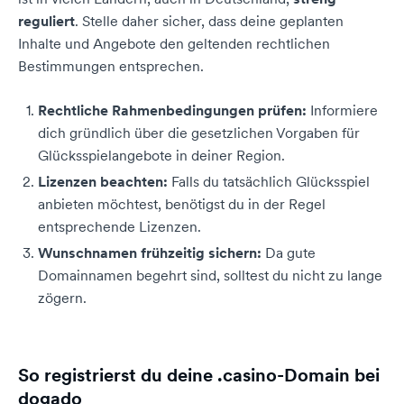
reguliert
. Stelle daher sicher, dass deine geplanten
Inhalte und Angebote den geltenden rechtlichen
Bestimmungen entsprechen.
Rechtliche Rahmenbedingungen prüfen:
Informiere
dich gründlich über die gesetzlichen Vorgaben für
Glücksspielangebote in deiner Region.
Lizenzen beachten:
Falls du tatsächlich Glücksspiel
anbieten möchtest, benötigst du in der Regel
entsprechende Lizenzen.
Wunschnamen frühzeitig sichern:
Da gute
Domainnamen begehrt sind, solltest du nicht zu lange
zögern.
So registrierst du deine .casino-Domain bei
dogado