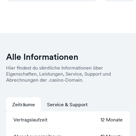
Alle Informationen
Hier findest du sämtliche Informationen über
Eigenschaften, Leistungen, Service, Support und
Abrechnungen der .casino-Domain.
Zeiträume
Service & Support
Vertragslaufzeit
12 Monate