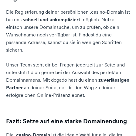
Die Registrierung deiner persönlichen .casino-Domain ist
bei uns
schnell und unkompliziert
möglich. Nutze
einfach unsere Domainsuche, um zu prüfen, ob dein
Wunschname noch verfügbar ist. Findest du eine
passende Adresse, kannst du sie in wenigen Schritten
sichern.
Unser Team steht dir bei Fragen jederzeit zur Seite und
unterstützt dich gerne bei der Auswahl des perfekten
Domainnamens. Mit dogado hast du einen
zuverlässigen
Partner
an deiner Seite, der dir den Weg zu deiner
erfolgreichen Online-Präsenz ebnet.
Fazit: Setze auf eine starke Domainendung
Die
.casino-Domain
ist die ideale Wahl für alle, die im