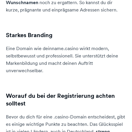
Wunschnamen
noch zu ergattern. So kannst du dir
kurze, prägnante und einprägsame Adressen sichern.
Starkes Branding
Eine Domain wie deinname.casino wirkt modern,
selbstbewusst und professionell. Sie unterstützt deine
Markenbildung und macht deinen Auftritt
unverwechselbar.
Worauf du bei der Registrierung achten
solltest
Bevor du dich für eine .casino-Domain entscheidest, gibt
es einige wichtige Punkte zu beachten. Das Glücksspiel
ist in vielen Ländern, auch in Deutschland,
streng