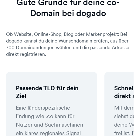
Gute Gründe für deine co-
Domain bei dogado
Ob Website, Online-Shop, Blog oder Markenprojekt: Bei
dogado kannst du deine Wunschdomain prüfen, aus über
700 Domainendungen wählen und die passende Adresse
direkt registrieren.
Passende TLD für dein
Schnell
Ziel
direkt 
Eine länderspezifische
Mit dem
Endung wie .co kann für
siehst du
Nutzer und Suchmaschinen
deine W
ein klares regionales Signal
frei ist