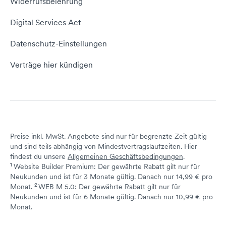
Widerrufsbelehrung
E-Mail-Domain
Website erstellen
Empfehlungsprogramm
Digital Services Act
Server Hosting
KI-Lexikon
Domain Reseller
Datenschutz-Einstellungen
Server mieten
Status dogado.de
Verträge hier kündigen
Preise inkl. MwSt. Angebote sind nur für begrenzte Zeit gültig
und sind teils abhängig von Mindestvertragslaufzeiten. Hier
findest du unsere
Allgemeinen Geschäftsbedingungen
.
1
Website Builder Premium: Der gewährte Rabatt gilt nur für
Neukunden und ist für 3 Monate gültig. Danach nur 14,99 € pro
2
↩ 1
Monat.
WEB M 5.0: Der gewährte Rabatt gilt nur für
Neukunden und ist für 6 Monate gültig. Danach nur 10,99 € pro
↩ 1
Monat.