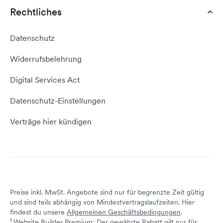
Webhosting Deutschland
WordPress Tutorial
Rechtliches
AGB
Webhosting Vergleich
vServer Tutorial
Impressum
Datenschutz
Domain umziehen
E-Mail-Tutorial
Kontakt aufnehmen
Widerrufsbelehrung
E-Mail-Domain
Website erstellen
Empfehlungsprogramm
Digital Services Act
Server Hosting
KI-Lexikon
Domain Reseller
Datenschutz-Einstellungen
Server mieten
Status dogado.de
Verträge hier kündigen
Preise inkl. MwSt. Angebote sind nur für begrenzte Zeit gültig
und sind teils abhängig von Mindestvertragslaufzeiten. Hier
findest du unsere
Allgemeinen Geschäftsbedingungen
.
1
Website Builder Premium: Der gewährte Rabatt gilt nur für