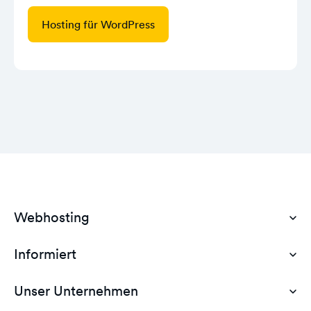
Hosting für WordPress
Webhosting
Informiert
Domain Hosting
Günstiges Webhosting
Unser Unternehmen
Dokumente