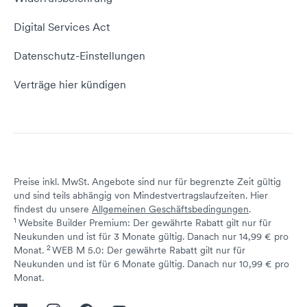
E-Mail-Domain
Website erstellen
Empfehlungsprogramm
Digital Services Act
Server Hosting
KI-Lexikon
Domain Reseller
Datenschutz-Einstellungen
Server mieten
Status dogado.de
Verträge hier kündigen
Preise inkl. MwSt. Angebote sind nur für begrenzte Zeit gültig
und sind teils abhängig von Mindestvertragslaufzeiten. Hier
findest du unsere
Allgemeinen Geschäftsbedingungen
.
1
Website Builder Premium: Der gewährte Rabatt gilt nur für
Neukunden und ist für 3 Monate gültig. Danach nur 14,99 € pro
2
↩ 1
Monat.
WEB M 5.0: Der gewährte Rabatt gilt nur für
Neukunden und ist für 6 Monate gültig. Danach nur 10,99 € pro
↩ 1
Monat.