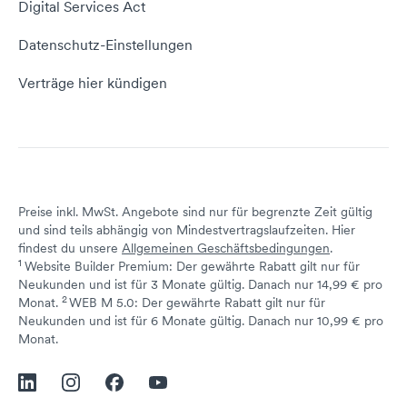
Digital Services Act
Server Hosting
KI-Lexikon
Domain Reseller
Datenschutz-Einstellungen
Server mieten
Status dogado.de
Verträge hier kündigen
Preise inkl. MwSt. Angebote sind nur für begrenzte Zeit gültig
und sind teils abhängig von Mindestvertragslaufzeiten. Hier
findest du unsere
Allgemeinen Geschäftsbedingungen
.
1
Website Builder Premium: Der gewährte Rabatt gilt nur für
Neukunden und ist für 3 Monate gültig. Danach nur 14,99 € pro
2
↩ 1
Monat.
WEB M 5.0: Der gewährte Rabatt gilt nur für
Neukunden und ist für 6 Monate gültig. Danach nur 10,99 € pro
↩ 1
Monat.