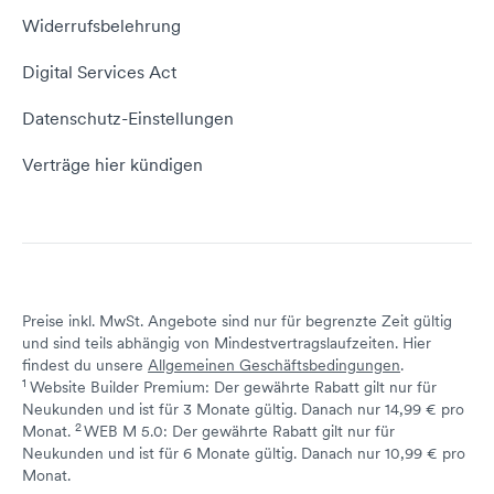
E-Mail-Tutorial
Kontakt aufnehmen
Widerrufsbelehrung
E-Mail-Domain
Website erstellen
Empfehlungsprogramm
Digital Services Act
Server Hosting
KI-Lexikon
Domain Reseller
Datenschutz-Einstellungen
Server mieten
Status dogado.de
Verträge hier kündigen
Preise inkl. MwSt. Angebote sind nur für begrenzte Zeit gültig
und sind teils abhängig von Mindestvertragslaufzeiten. Hier
findest du unsere
Allgemeinen Geschäftsbedingungen
.
1
Website Builder Premium: Der gewährte Rabatt gilt nur für
Neukunden und ist für 3 Monate gültig. Danach nur 14,99 € pro
2
↩ 1
Monat.
WEB M 5.0: Der gewährte Rabatt gilt nur für
Neukunden und ist für 6 Monate gültig. Danach nur 10,99 € pro
↩ 1
Monat.