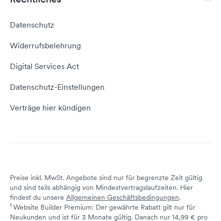
Webhosting Vergleich
vServer Tutorial
Impressum
Datenschutz
Domain umziehen
E-Mail-Tutorial
Kontakt aufnehmen
Widerrufsbelehrung
E-Mail-Domain
Website erstellen
Empfehlungsprogramm
Digital Services Act
Server Hosting
KI-Lexikon
Domain Reseller
Datenschutz-Einstellungen
Server mieten
Status dogado.de
Verträge hier kündigen
Preise inkl. MwSt. Angebote sind nur für begrenzte Zeit gültig
und sind teils abhängig von Mindestvertragslaufzeiten. Hier
findest du unsere
Allgemeinen Geschäftsbedingungen
.
1
Website Builder Premium: Der gewährte Rabatt gilt nur für
Neukunden und ist für 3 Monate gültig. Danach nur 14,99 € pro