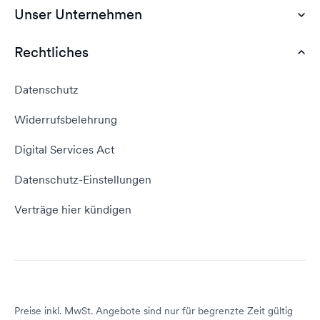
Günstiges Webhosting
Unser Unternehmen
Dokumente
Webhosting Deutschland
WordPress Tutorial
Rechtliches
AGB
Webhosting Vergleich
vServer Tutorial
Impressum
Datenschutz
Domain umziehen
E-Mail-Tutorial
Kontakt aufnehmen
Widerrufsbelehrung
E-Mail-Domain
Website erstellen
Empfehlungsprogramm
Digital Services Act
Server Hosting
KI-Lexikon
Domain Reseller
Datenschutz-Einstellungen
Server mieten
Status dogado.de
Verträge hier kündigen
Preise inkl. MwSt. Angebote sind nur für begrenzte Zeit gültig