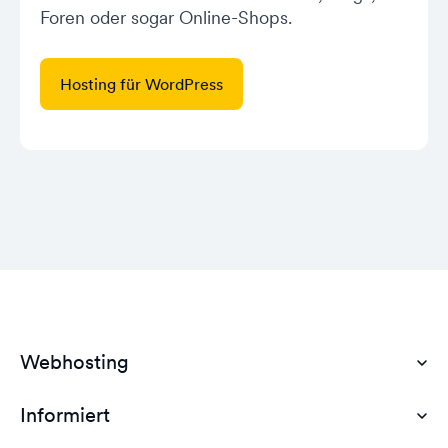
Foren oder sogar Online-Shops.
Hosting für WordPress
Webhosting
Informiert
Domain Hosting