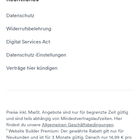
Webhosting Vergleich
vServer Tutorial
Impressum
Datenschutz
Domain umziehen
E-Mail-Tutorial
Kontakt aufnehmen
Widerrufsbelehrung
E-Mail-Domain
Website erstellen
Empfehlungsprogramm
Digital Services Act
Server Hosting
KI-Lexikon
Domain Reseller
Datenschutz-Einstellungen
Server mieten
Status dogado.de
Verträge hier kündigen
Preise inkl. MwSt. Angebote sind nur für begrenzte Zeit gültig
und sind teils abhängig von Mindestvertragslaufzeiten. Hier
findest du unsere
Allgemeinen Geschäftsbedingungen
.
1
Website Builder Premium: Der gewährte Rabatt gilt nur für
Neukunden und ist für 3 Monate gültig. Danach nur 14,99 € pro