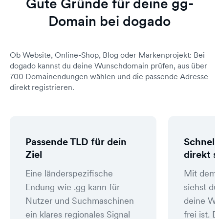
Gute Gründe für deine gg-
Domain bei dogado
Ob Website, Online-Shop, Blog oder Markenprojekt: Bei
dogado kannst du deine Wunschdomain prüfen, aus über
700 Domainendungen wählen und die passende Adresse
direkt registrieren.
Passende TLD für dein
Schnell
Ziel
direkt 
Eine länderspezifische
Mit dem
Endung wie .gg kann für
siehst du
Nutzer und Suchmaschinen
deine W
ein klares regionales Signal
frei ist