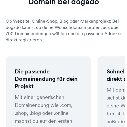
Domain bei dogado
Ob Website, Online-Shop, Blog oder Markenprojekt: Bei
dogado kannst du deine Wunschdomain prüfen, aus über
700 Domainendungen wählen und die passende Adresse
direkt registrieren.
Die passende
Schnell
Domainendung für dein
direkt 
Projekt
Mit dem
Mit einer generischen
siehst du
Domainendung wie .com,
deine W
.shop, .blog oder .online
frei ist
machst du auf den ersten
außerde