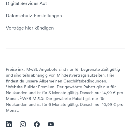
Empfehlungsprogramm
Digital Services Act
Server Hosting
KI-Lexikon
Domain Reseller
Datenschutz-Einstellungen
Server mieten
Status dogado.de
Verträge hier kündigen
Preise inkl. MwSt. Angebote sind nur für begrenzte Zeit gültig
und sind teils abhängig von Mindestvertragslaufzeiten. Hier
findest du unsere
Allgemeinen Geschäftsbedingungen
.
1
Website Builder Premium: Der gewährte Rabatt gilt nur für
Neukunden und ist für 3 Monate gültig. Danach nur 14,99 € pro
2
↩ 1
Monat.
WEB M 5.0: Der gewährte Rabatt gilt nur für
Neukunden und ist für 6 Monate gültig. Danach nur 10,99 € pro
↩ 1
Monat.