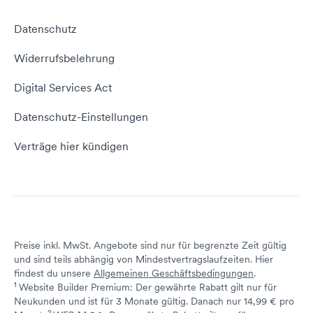
Webhosting Vergleich
vServer Tutorial
Impressum
Datenschutz
Domain umziehen
E-Mail-Tutorial
Kontakt aufnehmen
Widerrufsbelehrung
E-Mail-Domain
Website erstellen
Empfehlungsprogramm
Digital Services Act
Server Hosting
KI-Lexikon
Domain Reseller
Datenschutz-Einstellungen
Server mieten
Status dogado.de
Verträge hier kündigen
Preise inkl. MwSt. Angebote sind nur für begrenzte Zeit gültig
und sind teils abhängig von Mindestvertragslaufzeiten. Hier
findest du unsere
Allgemeinen Geschäftsbedingungen
.
1
Website Builder Premium: Der gewährte Rabatt gilt nur für
Neukunden und ist für 3 Monate gültig. Danach nur 14,99 € pro
2