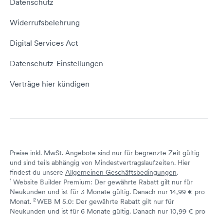
Datenschutz
Domain umziehen
E-Mail-Tutorial
Kontakt aufnehmen
Widerrufsbelehrung
E-Mail-Domain
Website erstellen
Empfehlungsprogramm
Digital Services Act
Server Hosting
KI-Lexikon
Domain Reseller
Datenschutz-Einstellungen
Server mieten
Status dogado.de
Verträge hier kündigen
Preise inkl. MwSt. Angebote sind nur für begrenzte Zeit gültig
und sind teils abhängig von Mindestvertragslaufzeiten. Hier
findest du unsere
Allgemeinen Geschäftsbedingungen
.
1
Website Builder Premium: Der gewährte Rabatt gilt nur für
Neukunden und ist für 3 Monate gültig. Danach nur 14,99 € pro
2
↩ 1
Monat.
WEB M 5.0: Der gewährte Rabatt gilt nur für
Neukunden und ist für 6 Monate gültig. Danach nur 10,99 € pro