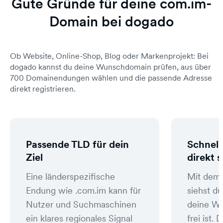
Gute Gründe für deine com.im-
Domain bei dogado
Ob Website, Online-Shop, Blog oder Markenprojekt: Bei
dogado kannst du deine Wunschdomain prüfen, aus über
700 Domainendungen wählen und die passende Adresse
direkt registrieren.
Passende TLD für dein
Schnell
Ziel
direkt 
Eine länderspezifische
Mit dem
Endung wie .com.im kann für
siehst du
Nutzer und Suchmaschinen
deine W
ein klares regionales Signal
frei ist