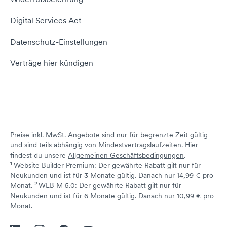
E-Mail-Domain
Website erstellen
Empfehlungsprogramm
Digital Services Act
Server Hosting
KI-Lexikon
Domain Reseller
Datenschutz-Einstellungen
Server mieten
Status dogado.de
Verträge hier kündigen
Preise inkl. MwSt. Angebote sind nur für begrenzte Zeit gültig
und sind teils abhängig von Mindestvertragslaufzeiten. Hier
findest du unsere
Allgemeinen Geschäftsbedingungen
.
1
Website Builder Premium: Der gewährte Rabatt gilt nur für
Neukunden und ist für 3 Monate gültig. Danach nur 14,99 € pro
2
↩ 1
Monat.
WEB M 5.0: Der gewährte Rabatt gilt nur für
Neukunden und ist für 6 Monate gültig. Danach nur 10,99 € pro
↩ 1
Monat.