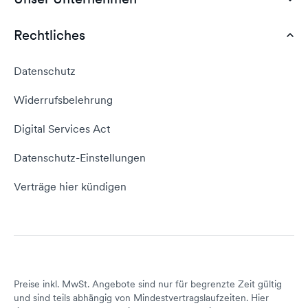
Webhosting Deutschland
WordPress Tutorial
Rechtliches
AGB
Webhosting Vergleich
vServer Tutorial
Impressum
Datenschutz
Domain umziehen
E-Mail-Tutorial
Kontakt aufnehmen
Widerrufsbelehrung
E-Mail-Domain
Website erstellen
Empfehlungsprogramm
Digital Services Act
Server Hosting
KI-Lexikon
Domain Reseller
Datenschutz-Einstellungen
Server mieten
Status dogado.de
Verträge hier kündigen
Preise inkl. MwSt. Angebote sind nur für begrenzte Zeit gültig
und sind teils abhängig von Mindestvertragslaufzeiten. Hier