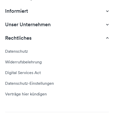
Informiert
Domain Hosting
Günstiges Webhosting
Unser Unternehmen
Dokumente
Webhosting Deutschland
WordPress Tutorial
Rechtliches
AGB
Webhosting Vergleich
vServer Tutorial
Impressum
Datenschutz
Domain umziehen
E-Mail-Tutorial
Kontakt aufnehmen
Widerrufsbelehrung
E-Mail-Domain
Website erstellen
Empfehlungsprogramm
Digital Services Act
Server Hosting
KI-Lexikon
Domain Reseller
Datenschutz-Einstellungen
Server mieten
Status dogado.de
Verträge hier kündigen