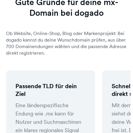
Gute Gründe für deine mx-
Domain bei dogado
Ob Website, Online-Shop, Blog oder Markenprojekt: Bei
dogado kannst du deine Wunschdomain prüfen, aus über
700 Domainendungen wählen und die passende Adresse
direkt registrieren.
Passende TLD für dein
Schnell
Ziel
direkt 
Eine länderspezifische
Mit dem
Endung wie .mx kann für
siehst du
Nutzer und Suchmaschinen
deine W
ein klares regionales Signal
frei ist