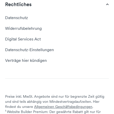
WordPress Tutorial
Rechtliches
AGB
Webhosting Vergleich
vServer Tutorial
Impressum
Datenschutz
Domain umziehen
E-Mail-Tutorial
Kontakt aufnehmen
Widerrufsbelehrung
E-Mail-Domain
Website erstellen
Empfehlungsprogramm
Digital Services Act
Server Hosting
KI-Lexikon
Domain Reseller
Datenschutz-Einstellungen
Server mieten
Status dogado.de
Verträge hier kündigen
Preise inkl. MwSt. Angebote sind nur für begrenzte Zeit gültig
und sind teils abhängig von Mindestvertragslaufzeiten. Hier
findest du unsere
Allgemeinen Geschäftsbedingungen
.
1
Website Builder Premium: Der gewährte Rabatt gilt nur für