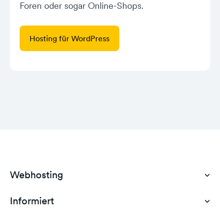
Foren oder sogar Online-Shops.
Hosting für WordPress
Webhosting
Informiert
Domain Hosting