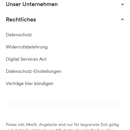
Günstiges Webhosting
Unser Unternehmen
Dokumente
Webhosting Deutschland
WordPress Tutorial
Rechtliches
AGB
Webhosting Vergleich
vServer Tutorial
Impressum
Datenschutz
Domain umziehen
E-Mail-Tutorial
Kontakt aufnehmen
Widerrufsbelehrung
E-Mail-Domain
Website erstellen
Empfehlungsprogramm
Digital Services Act
Server Hosting
KI-Lexikon
Domain Reseller
Datenschutz-Einstellungen
Server mieten
Status dogado.de
Verträge hier kündigen
Preise inkl. MwSt. Angebote sind nur für begrenzte Zeit gültig