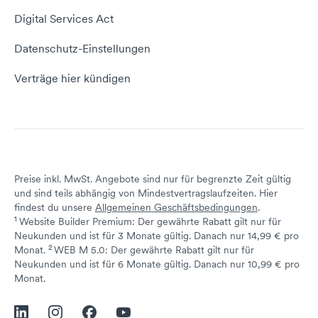
Website erstellen
Empfehlungsprogramm
Digital Services Act
Server Hosting
KI-Lexikon
Domain Reseller
Datenschutz-Einstellungen
Server mieten
Status dogado.de
Verträge hier kündigen
Preise inkl. MwSt. Angebote sind nur für begrenzte Zeit gültig
und sind teils abhängig von Mindestvertragslaufzeiten. Hier
findest du unsere
Allgemeinen Geschäftsbedingungen
.
1
Website Builder Premium: Der gewährte Rabatt gilt nur für
Neukunden und ist für 3 Monate gültig. Danach nur 14,99 € pro
2
↩ 1
Monat.
WEB M 5.0: Der gewährte Rabatt gilt nur für
Neukunden und ist für 6 Monate gültig. Danach nur 10,99 € pro
↩ 1
Monat.