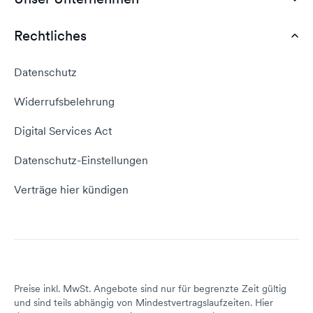
Webhosting Deutschland
WordPress Tutorial
Rechtliches
AGB
Webhosting Vergleich
vServer Tutorial
Impressum
Datenschutz
Domain umziehen
E-Mail-Tutorial
Kontakt aufnehmen
Widerrufsbelehrung
E-Mail-Domain
Website erstellen
Empfehlungsprogramm
Digital Services Act
Server Hosting
KI-Lexikon
Domain Reseller
Datenschutz-Einstellungen
Server mieten
Status dogado.de
Verträge hier kündigen
Preise inkl. MwSt. Angebote sind nur für begrenzte Zeit gültig
und sind teils abhängig von Mindestvertragslaufzeiten. Hier