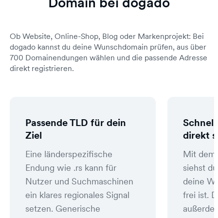
Domain bei dogado
Ob Website, Online-Shop, Blog oder Markenprojekt: Bei
dogado kannst du deine Wunschdomain prüfen, aus über
700 Domainendungen wählen und die passende Adresse
direkt registrieren.
Passende TLD für dein
Schnell
Ziel
direkt 
Eine länderspezifische
Mit dem
Endung wie .rs kann für
siehst du
Nutzer und Suchmaschinen
deine W
ein klares regionales Signal
frei ist
setzen. Generische
außerde