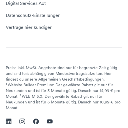
Empfehlungsprogramm
Digital Services Act
Server Hosting
KI-Lexikon
Domain Reseller
Datenschutz-Einstellungen
Server mieten
Status dogado.de
Verträge hier kündigen
Preise inkl. MwSt. Angebote sind nur für begrenzte Zeit gültig
und sind teils abhängig von Mindestvertragslaufzeiten. Hier
findest du unsere
Allgemeinen Geschäftsbedingungen
.
1
Website Builder Premium: Der gewährte Rabatt gilt nur für
Neukunden und ist für 3 Monate gültig. Danach nur 14,99 € pro
2
↩ 1
Monat.
WEB M 5.0: Der gewährte Rabatt gilt nur für
Neukunden und ist für 6 Monate gültig. Danach nur 10,99 € pro
↩ 1
Monat.