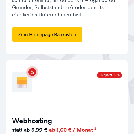
schneller online, als du denkst – egal ob du
Gründer, Selbstständige/r oder bereits
etabliertes Unternehmen bist.
Zum Homepage Baukasten
Du sparst 90 %
Webhosting
2
statt ab 5,99 €
ab 1,00 € / Monat