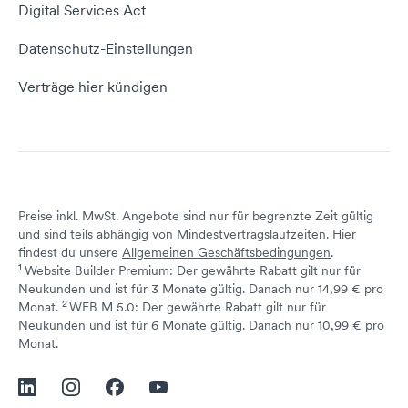
Empfehlungsprogramm
Digital Services Act
Server Hosting
KI-Lexikon
Domain Reseller
Datenschutz-Einstellungen
Server mieten
Status dogado.de
Verträge hier kündigen
Preise inkl. MwSt. Angebote sind nur für begrenzte Zeit gültig
und sind teils abhängig von Mindestvertragslaufzeiten. Hier
findest du unsere
Allgemeinen Geschäftsbedingungen
.
1
Website Builder Premium: Der gewährte Rabatt gilt nur für
Neukunden und ist für 3 Monate gültig. Danach nur 14,99 € pro
2
↩ 1
Monat.
WEB M 5.0: Der gewährte Rabatt gilt nur für
Neukunden und ist für 6 Monate gültig. Danach nur 10,99 € pro
↩ 1
Monat.