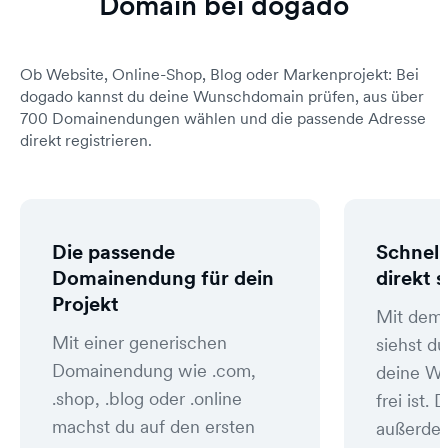
Domain bei dogado
Ob Website, Online-Shop, Blog oder Markenprojekt: Bei
dogado kannst du deine Wunschdomain prüfen, aus über
700 Domainendungen wählen und die passende Adresse
direkt registrieren.
Die passende
Schnell
Domainendung für dein
direkt 
Projekt
Mit dem
Mit einer generischen
siehst du
Domainendung wie .com,
deine W
.shop, .blog oder .online
frei ist
machst du auf den ersten
außerde