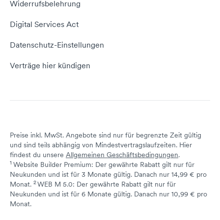
Widerrufsbelehrung
E-Mail-Domain
Website erstellen
Empfehlungsprogramm
Digital Services Act
Server Hosting
KI-Lexikon
Domain Reseller
Datenschutz-Einstellungen
Server mieten
Status dogado.de
Verträge hier kündigen
Preise inkl. MwSt. Angebote sind nur für begrenzte Zeit gültig
und sind teils abhängig von Mindestvertragslaufzeiten. Hier
findest du unsere
Allgemeinen Geschäftsbedingungen
.
1
Website Builder Premium: Der gewährte Rabatt gilt nur für
Neukunden und ist für 3 Monate gültig. Danach nur 14,99 € pro
2
↩ 1
Monat.
WEB M 5.0: Der gewährte Rabatt gilt nur für
Neukunden und ist für 6 Monate gültig. Danach nur 10,99 € pro
↩ 1
Monat.