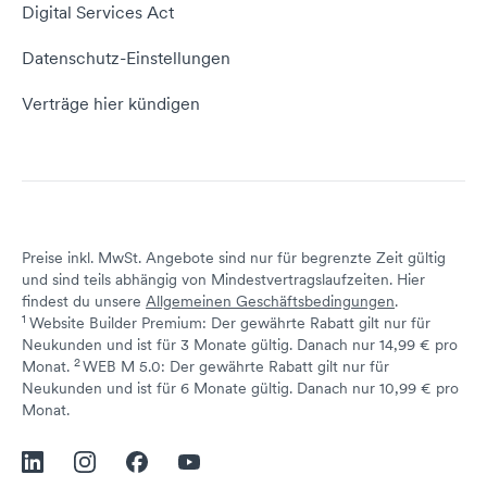
Empfehlungsprogramm
Digital Services Act
Server Hosting
KI-Lexikon
Domain Reseller
Datenschutz-Einstellungen
Server mieten
Status dogado.de
Verträge hier kündigen
Preise inkl. MwSt. Angebote sind nur für begrenzte Zeit gültig
und sind teils abhängig von Mindestvertragslaufzeiten. Hier
findest du unsere
Allgemeinen Geschäftsbedingungen
.
1
Website Builder Premium: Der gewährte Rabatt gilt nur für
Neukunden und ist für 3 Monate gültig. Danach nur 14,99 € pro
2
↩ 1
Monat.
WEB M 5.0: Der gewährte Rabatt gilt nur für
Neukunden und ist für 6 Monate gültig. Danach nur 10,99 € pro
↩ 1
Monat.