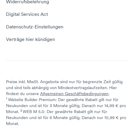
Widerrufsbelehrung
E-Mail-Domain
Website erstellen
Empfehlungsprogramm
Digital Services Act
Server Hosting
KI-Lexikon
Domain Reseller
Datenschutz-Einstellungen
Server mieten
Status dogado.de
Verträge hier kündigen
Preise inkl. MwSt. Angebote sind nur für begrenzte Zeit gültig
und sind teils abhängig von Mindestvertragslaufzeiten. Hier
findest du unsere
Allgemeinen Geschäftsbedingungen
.
1
Website Builder Premium: Der gewährte Rabatt gilt nur für
Neukunden und ist für 3 Monate gültig. Danach nur 14,99 € pro
2
↩ 1
Monat.
WEB M 5.0: Der gewährte Rabatt gilt nur für
Neukunden und ist für 6 Monate gültig. Danach nur 10,99 € pro
↩ 1
Monat.