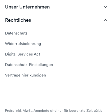
Günstiges Webhosting
Unser Unternehmen
Dokumente
Webhosting Deutschland
WordPress Tutorial
Rechtliches
AGB
Webhosting Vergleich
vServer Tutorial
Impressum
Datenschutz
Domain umziehen
E-Mail-Tutorial
Kontakt aufnehmen
Widerrufsbelehrung
E-Mail-Domain
Website erstellen
Empfehlungsprogramm
Digital Services Act
Server Hosting
KI-Lexikon
Domain Reseller
Datenschutz-Einstellungen
Server mieten
Status dogado.de
Verträge hier kündigen
Preise inkl. MwSt. Angebote sind nur für begrenzte Zeit gültig