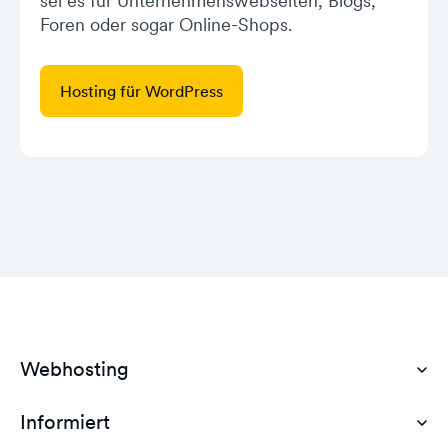
sei es für Unternehmenswebseiten, Blogs,
Foren oder sogar Online-Shops.
Hosting für WordPress
Webhosting
Informiert
Domain Hosting