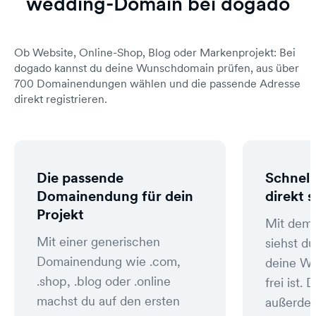
wedding-Domain bei dogado
Ob Website, Online-Shop, Blog oder Markenprojekt: Bei
dogado kannst du deine Wunschdomain prüfen, aus über
700 Domainendungen wählen und die passende Adresse
direkt registrieren.
Die passende
Schnell
Domainendung für dein
direkt 
Projekt
Mit dem
Mit einer generischen
siehst du
Domainendung wie .com,
deine W
.shop, .blog oder .online
frei ist
machst du auf den ersten
außerde