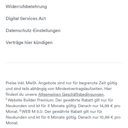
E-Mail-Tutorial
Kontakt aufnehmen
Widerrufsbelehrung
E-Mail-Domain
Website erstellen
Empfehlungsprogramm
Digital Services Act
Server Hosting
KI-Lexikon
Domain Reseller
Datenschutz-Einstellungen
Server mieten
Status dogado.de
Verträge hier kündigen
Preise inkl. MwSt. Angebote sind nur für begrenzte Zeit gültig
und sind teils abhängig von Mindestvertragslaufzeiten. Hier
findest du unsere
Allgemeinen Geschäftsbedingungen
.
1
Website Builder Premium: Der gewährte Rabatt gilt nur für
Neukunden und ist für 3 Monate gültig. Danach nur 14,99 € pro
2
↩ 1
Monat.
WEB M 5.0: Der gewährte Rabatt gilt nur für
Neukunden und ist für 6 Monate gültig. Danach nur 10,99 € pro
↩ 1
Monat.