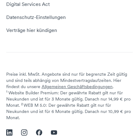
Empfehlungsprogramm
Digital Services Act
Server Hosting
KI-Lexikon
Domain Reseller
Datenschutz-Einstellungen
Server mieten
Status dogado.de
Verträge hier kündigen
Preise inkl. MwSt. Angebote sind nur für begrenzte Zeit gültig
und sind teils abhängig von Mindestvertragslaufzeiten. Hier
findest du unsere
Allgemeinen Geschäftsbedingungen
.
1
Website Builder Premium: Der gewährte Rabatt gilt nur für
Neukunden und ist für 3 Monate gültig. Danach nur 14,99 € pro
2
↩ 1
Monat.
WEB M 5.0: Der gewährte Rabatt gilt nur für
Neukunden und ist für 6 Monate gültig. Danach nur 10,99 € pro
↩ 1
Monat.