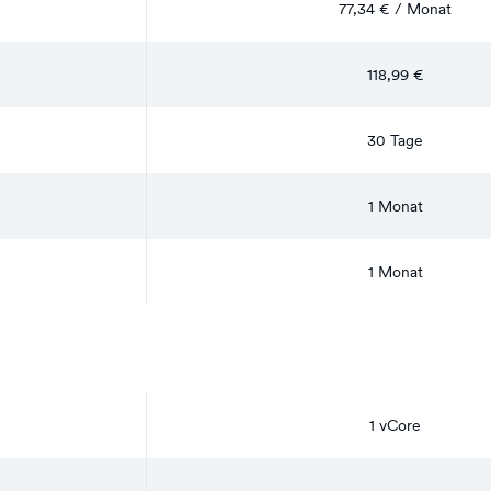
77,34 € / Monat
118,99 €
30 Tage
1 Monat
1 Monat
1 vCore