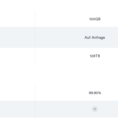
100GB
Auf Anfrage
128TB
99.90%