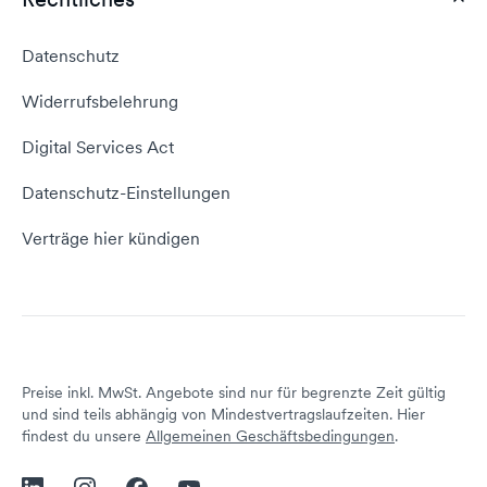
Webhosting Vergleich
vServer Tutorial
Impressum
Datenschutz
Domain umziehen
E-Mail-Tutorial
Kontakt aufnehmen
Widerrufsbelehrung
E-Mail-Domain
Website erstellen
Empfehlungsprogramm
Digital Services Act
Server Hosting
KI-Lexikon
Domain Reseller
Datenschutz-Einstellungen
Server mieten
Status dogado.de
Verträge hier kündigen
Preise inkl. MwSt. Angebote sind nur für begrenzte Zeit gültig
und sind teils abhängig von Mindestvertragslaufzeiten. Hier
findest du unsere
Allgemeinen Geschäftsbedingungen
.