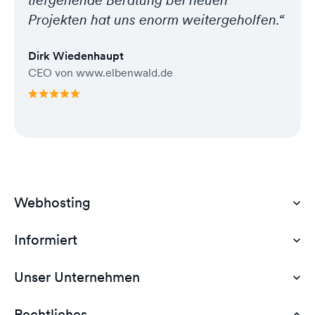
tiefgehende Beratung bei neuen
Projekten hat uns enorm weitergeholfen.“
Dirk Wiedenhaupt
CEO von www.elbenwald.de
Webhosting
Informiert
Domain Hosting
Günstiges Webhosting
Unser Unternehmen
Dokumente
Webhosting Deutschland
WordPress Tutorial
Rechtliches
AGB