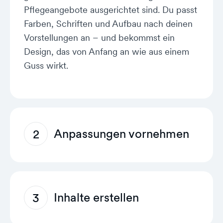
Pflegeangebote ausgerichtet sind. Du passt
Farben, Schriften und Aufbau nach deinen
Vorstellungen an – und bekommst ein
Design, das von Anfang an wie aus einem
Guss wirkt.
Anpassungen vornehmen
2
Mach das Template zu deinem eigenen.
Lade eigene Fotos hoch, passe Textblöcke
an und rücke die Inhalte in den
Inhalte erstellen
3
Vordergrund, die deinen Pflegedienst
wirklich ausmachen. KI-gestützte Tools