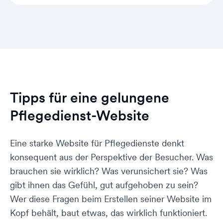
lassen. Der Homepage-Baukasten
Wenn du zufrieden bist, schaltest du deine
übernimmt die mobile Anpassung
Website mit einem Klick live. Von diesem
automatisch, ein eigener Blick schadet aber
Moment an ist dein Pflegedienst rund um
nie.
die Uhr erreichbar – für Menschen, die
genau jetzt nach Unterstützung suchen.
Eine Seite, die gut gemacht ist, arbeitet für
Tipps für eine gelungene
dich, auch wenn du nicht im Büro bist.
Pflegedienst-Website
Eine starke Website für Pflegedienste denkt
konsequent aus der Perspektive der Besucher. Was
brauchen sie wirklich? Was verunsichert sie? Was
gibt ihnen das Gefühl, gut aufgehoben zu sein?
Wer diese Fragen beim Erstellen seiner Website im
Kopf behält, baut etwas, das wirklich funktioniert.