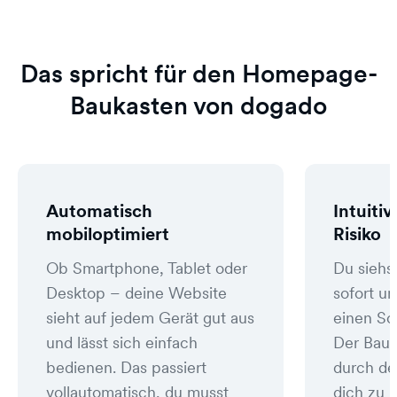
Das spricht für den Homepage-
Baukasten von dogado
Automatisch
Intuitiv
mobiloptimiert
Risiko
Ob Smartphone, Tablet oder
Du siehs
Desktop – deine Website
sofort un
sieht auf jedem Gerät gut aus
einen Sc
und lässt sich einfach
Der Bauk
bedienen. Das passiert
durch de
vollautomatisch, du musst
dich zu 