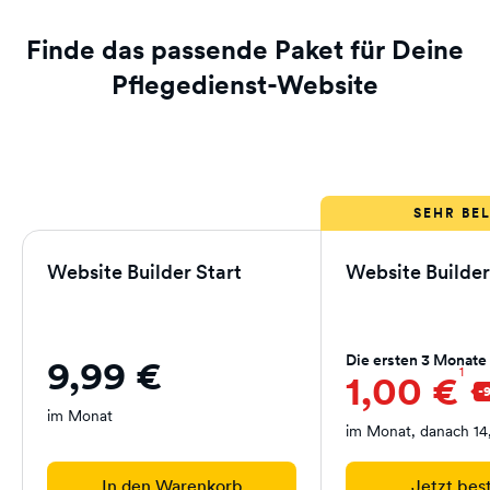
Finde das passende Paket für Deine
Pflegedienst-Website
Website Builder Start
Website Builde
Die ersten 3 Monate
9,99 €
1
1,00 €
im Monat
im Monat, danach 14
In den Warenkorb
Jetzt bes