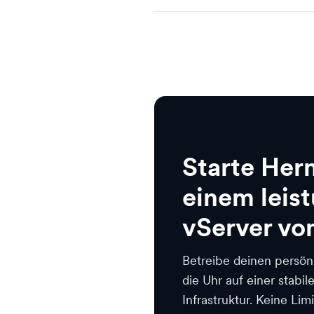
Starte Her
einem leis
vServer vo
Betreibe deinen persön
die Uhr auf einer stabi
Infrastruktur. Keine Lim