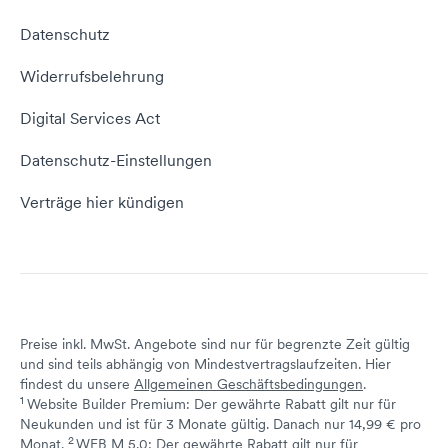
Webhosting Vergleich
vServer Tutorial
Impressum
Datenschutz
Domain umziehen
E-Mail-Tutorial
Kontakt aufnehmen
Widerrufsbelehrung
E-Mail-Domain
Website erstellen
Empfehlungsprogramm
Digital Services Act
Server Hosting
KI-Lexikon
Domain Reseller
Datenschutz-Einstellungen
Server mieten
Status dogado.de
Verträge hier kündigen
Preise inkl. MwSt. Angebote sind nur für begrenzte Zeit gültig
und sind teils abhängig von Mindestvertragslaufzeiten. Hier
findest du unsere
Allgemeinen Geschäftsbedingungen
.
1
Website Builder Premium: Der gewährte Rabatt gilt nur für
Neukunden und ist für 3 Monate gültig. Danach nur 14,99 € pro
2
↩ 1
Monat.
WEB M 5.0: Der gewährte Rabatt gilt nur für