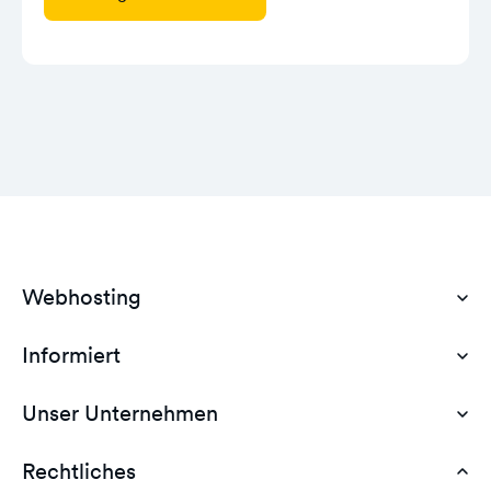
Webhosting
Informiert
Domain Hosting
Günstiges Webhosting
Unser Unternehmen
Dokumente
Webhosting Deutschland
WordPress Tutorial
Rechtliches
AGB