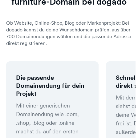
furniture-Domain bei dogado
Ob Website, Online-Shop, Blog oder Markenprojekt: Bei
dogado kannst du deine Wunschdomain prüfen, aus über
700 Domainendungen wählen und die passende Adresse
direkt registrieren.
Die passende
Schnell
Domainendung für dein
direkt 
Projekt
Mit dem
Mit einer generischen
siehst du
Domainendung wie .com,
deine W
.shop, .blog oder .online
frei ist
machst du auf den ersten
außerde