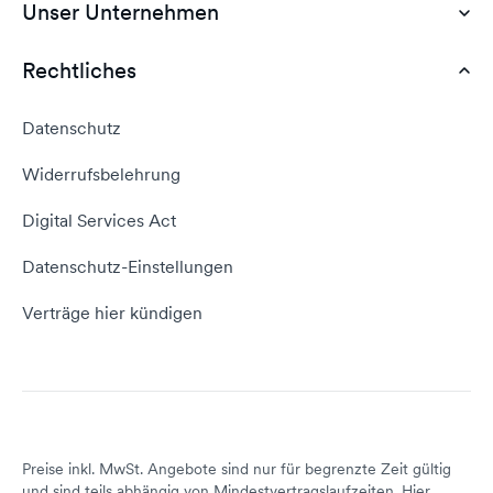
Unser Unternehmen
Dokumente
Webhosting Deutschland
WordPress Tutorial
Rechtliches
AGB
Webhosting Vergleich
vServer Tutorial
Impressum
Datenschutz
Domain umziehen
E-Mail-Tutorial
Kontakt aufnehmen
Widerrufsbelehrung
E-Mail-Domain
Website erstellen
Empfehlungsprogramm
Digital Services Act
Server Hosting
KI-Lexikon
Domain Reseller
Datenschutz-Einstellungen
Server mieten
Status dogado.de
Verträge hier kündigen
Preise inkl. MwSt. Angebote sind nur für begrenzte Zeit gültig
und sind teils abhängig von Mindestvertragslaufzeiten. Hier