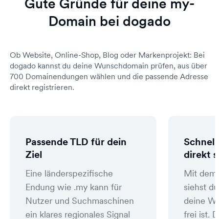
Gute Gründe für deine my-
Domain bei dogado
Ob Website, Online-Shop, Blog oder Markenprojekt: Bei
dogado kannst du deine Wunschdomain prüfen, aus über
700 Domainendungen wählen und die passende Adresse
direkt registrieren.
Passende TLD für dein
Schnell
Ziel
direkt 
Eine länderspezifische
Mit dem
Endung wie .my kann für
siehst du
Nutzer und Suchmaschinen
deine W
ein klares regionales Signal
frei ist