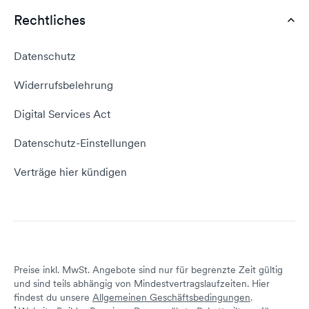
Webhosting Deutschland
WordPress Tutorial
Rechtliches
AGB
Webhosting Vergleich
vServer Tutorial
Impressum
Datenschutz
Domain umziehen
E-Mail-Tutorial
Kontakt aufnehmen
Widerrufsbelehrung
E-Mail-Domain
Website erstellen
Empfehlungsprogramm
Digital Services Act
Server Hosting
KI-Lexikon
Domain Reseller
Datenschutz-Einstellungen
Server mieten
Status dogado.de
Verträge hier kündigen
Preise inkl. MwSt. Angebote sind nur für begrenzte Zeit gültig
und sind teils abhängig von Mindestvertragslaufzeiten. Hier
findest du unsere
Allgemeinen Geschäftsbedingungen
.
1