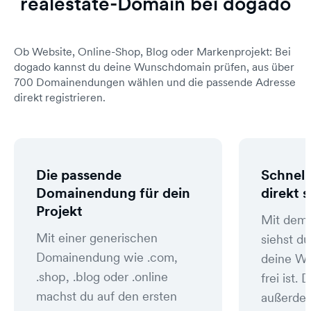
realestate-Domain bei dogado
Ob Website, Online-Shop, Blog oder Markenprojekt: Bei
dogado kannst du deine Wunschdomain prüfen, aus über
700 Domainendungen wählen und die passende Adresse
direkt registrieren.
Die passende
Schnell
Domainendung für dein
direkt 
Projekt
Mit dem
Mit einer generischen
siehst du
Domainendung wie .com,
deine W
.shop, .blog oder .online
frei ist
machst du auf den ersten
außerde