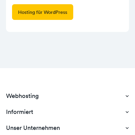
Hosting für WordPress
Webhosting
Informiert
Domain Hosting
Günstiges Webhosting
Unser Unternehmen
Dokumente