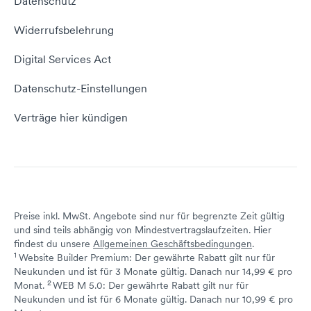
Datenschutz
Domain umziehen
E-Mail-Tutorial
Kontakt aufnehmen
Widerrufsbelehrung
E-Mail-Domain
Website erstellen
Empfehlungsprogramm
Digital Services Act
Server Hosting
KI-Lexikon
Domain Reseller
Datenschutz-Einstellungen
Server mieten
Status dogado.de
Verträge hier kündigen
Preise inkl. MwSt. Angebote sind nur für begrenzte Zeit gültig
und sind teils abhängig von Mindestvertragslaufzeiten. Hier
findest du unsere
Allgemeinen Geschäftsbedingungen
.
1
Website Builder Premium: Der gewährte Rabatt gilt nur für
Neukunden und ist für 3 Monate gültig. Danach nur 14,99 € pro
2
↩ 1
Monat.
WEB M 5.0: Der gewährte Rabatt gilt nur für
Neukunden und ist für 6 Monate gültig. Danach nur 10,99 € pro